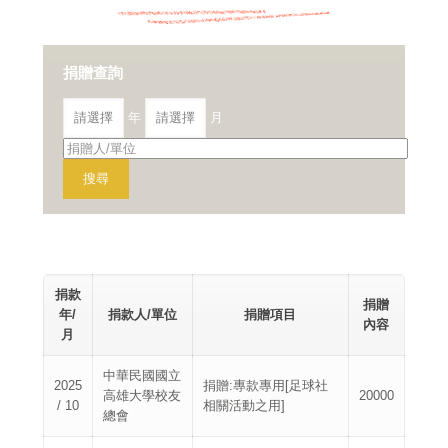
捐贈查詢
年
月
捐款
捐贈
年/
捐款人/單位
捐贈項目
內容
月
中華民國國立
2025
捐贈:專款專用[足球社
高雄大學校友
20000
/ 10
相關活動之用]
總會