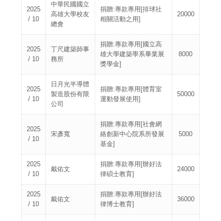
中華民國國立
2025
捐贈:專款專用[排球社
高雄大學校友
20000
/ 10
相關活動之用]
總會
捐贈:專款專用[國立高
2025
丁尺建築師事
雄大學建築學系畢業展
8000
/ 10
務所
獎學金]
日月光半導體
2025
捐贈:專款專用[體育室
製造股份有限
50000
/ 10
運動發展使用]
公司
捐贈:專款專用[社會網
2025
宋彥寬
絡創新中心院系所發展
5000
/ 10
基金]
2025
捐贈:專款專用[辦好法
戴佑文
24000
/ 10
律碩士教育]
2025
捐贈:專款專用[辦好法
戴佑文
36000
/ 10
律博士教育]