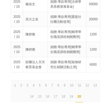
2025
捐贈:專款專用[法律學
戴佑文
50000
/ 10
系系務發展基金]
2025
捐贈:專款專用[愛筵社
高大之友
20000
/ 10
社團活動使用]
2025
捐贈:專款專用[輔導學
陳靜雅
1200
/ 10
生職涯課程相關費用]
2025
捐贈:專款專用[輔導學
陳靜雅
1200
/ 10
生職涯課程相關費用]
2025
財團法人天河
捐贈:專款專用[寵物研
6000
/ 10
教育基金會
究社相關活動之用]
1
2
3
4
5
6
7
8
9
10
11
12
13
14
15
16
17
18
19
20