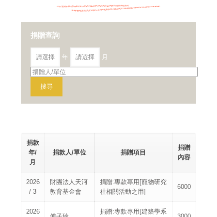
捐贈查詢
年
月
捐款
捐贈
年/
捐款人/單位
捐贈項目
內容
月
2026
財團法人天河
捐贈:專款專用[寵物研究
6000
/ 3
教育基金會
社相關活動之用]
2026
捐贈:專款專用[建築學系
傅子玲
3000