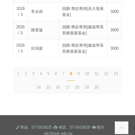
2026
捐贈:專款專用[高大發展
李永祺
3000
/ 3
基金]
2026
捐贈:專款專用[建築學系
陳昱璇
3000
/ 3
系務發展基金]
2026
捐贈:專款專用[建築學系
邱鴻霖
3000
/ 3
系務發展基金]
1
2
3
4
5
6
7
8
9
10
11
12
13
14
15
16
17
18
19
20
專線 : 07-5919025
傳真 : 07-5919029
郵件 :
rdc@nuk.edu.tw