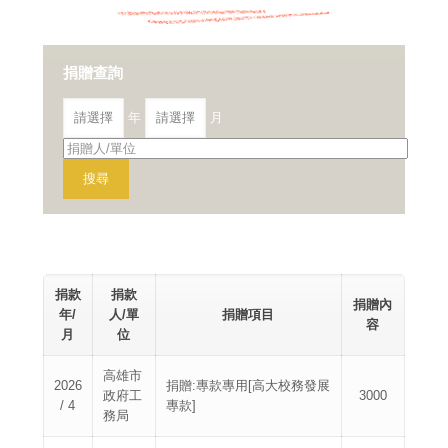
捐贈查詢
年
月
捐款
捐款
捐贈內
年/
人/單
捐贈項目
容
月
位
高雄市
2026
捐贈:專款專用[高大校務發展
政府工
3000
/ 4
專款]
務局