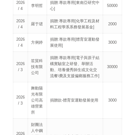
2026
捐贈:專款專用[東南亞研究中
李明哲
50000
/ 4
心]
2026
捐贈:專款專用[化學工程及材
羅于珺
2000
/ 4
料工程學系系務發展基金]
2026
捐贈:專款專用[體育室運動發
方俐婷
3000
/ 4
展使用]
捐贈:專款專用[電子與原子結
笙貿科
2026
構實驗室之研發、舉辦活
技有限
30000
/ 3
動、培養優秀師生或文化交
公司
流餐\費及支援偏鄉服務工作]
舞動陽
光有限
2026
公司高
捐贈款-體育室運動發展使用
3000
/ 3
雄營業
所
財團法
人中鋼
2026