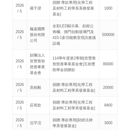
捐贈:專款專用[化學工程
2026
羅于珺
及材料工程學系系務發展
1000
/ 5
基金]
全彩LED顯示幕、鋁框公
巍嘉國際
2026
佈欄、側門自動玻璃門及
股份有限
500000
/ 5
415-1多功能教室視訊會議
公司
設備
財團法人
114學年度第2學期[世豐善
2026
世豐善智
智慈善事業基金會]互助獎
80000
/ 5
慈善事業
助學金捐贈款
基金會
2026
捐贈:專款專用[化學工程
吳柏毅
20000
/ 5
及材料工程學系發展基金]
2026
捐贈:專款專用[化學工程
莊宥歆
9400
/ 5
及材料工程學系發展基金]
2026
捐贈:專款專用[財經法律
伍芊澐
3000
/ 5
學系發展基金]