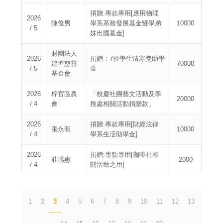
捐贈:專款專用[應用物理
2026
陳俊男
學系系務發展基金暨學弟
10000
/ 5
妹出國基金]
財團法人
2026
捐贈：7位學生清寒獎助學
建準慈善
70000
/ 5
金
基金會
2026
梓官區農
「校慶社團藝文活動及學
20000
/ 4
會
務處相關活動捐贈款」
2026
捐贈:專款專用[財經法律
張永明
10000
/ 4
學系生活助學金]
2026
捐贈:專款專用[咖啡社相
莊琇惠
2000
/ 4
關活動之用]
1
2
3
4
5
6
7
8
9
10
11
12
13