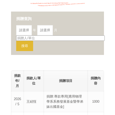
捐贈查詢
年
月
捐款
捐款人/單
捐贈內
年/
捐贈項目
位
容
月
捐贈:專款專用[應用物理
2026
王紹恆
學系系務發展基金暨學弟
1000
/ 5
妹出國基金]