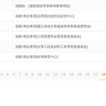
捐贈款：[運動競技學系棒球隊專用款]
捐贈:專款專用[法學院比較刑法研究中心]
捐贈:專款專用[國立高雄大學建築學系畢業展獎學金]
捐贈:專款專用[土環系獎學金暨系務發展基金]
捐贈:專款專用[化學工程及材料工程學系發展基金]
捐贈:專款專用[科學教育中心]
4
5
6
7
8
9
10
11
12
13
14
15
16
17
18
郵件 : rdc@nuk.edu.tw