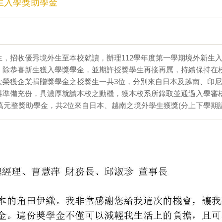
外生入學獎助學金
生，招收優秀境外生至本校就讀，辦理112學年度第一學期境外新生
，除恭喜新生獲入學獎學金，並期許授獎學生再接再厲，持續保持在
次榮獲企業捐贈獎學金之授獎生一共3位，分別來自日本及越南、印
料準備充份，具濃厚就讀本校之動機，獲本校系所錄取並通過入學審
7萬元整獎助學金，共2位來自日本、越南之境外學生獲獎(分上下學期