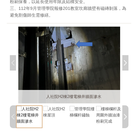
粉刷保養，以延長使用年限及結構安全。
三、112年9月管理學院報修201教室坎廊牆壁有磁磚剝落，為
避免割傷師生需修繕。
管院201教室門口壁磚脫落修復完成
樓梯欄杆及周圍外牆油漆粉刷完成
人社院H2棟2樓電梯井牆面滲水
管理學院201教室門口壁磚脫落
管理學院樓梯欄杆鏽蝕
人社院H2棟屋頂