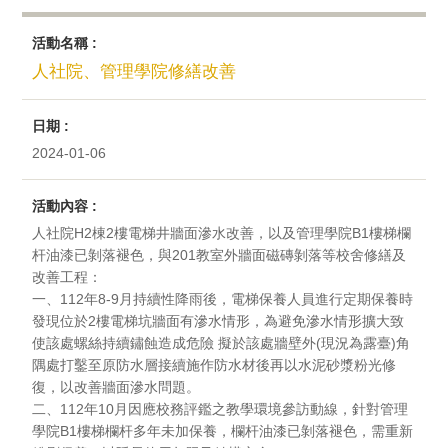
活動名稱 :
人社院、管理學院修繕改善
日期 :
2024-01-06
活動內容 :
人社院H2棟2樓電梯井牆面滲水改善，以及管理學院B1樓梯欄
杆油漆已剝落褪色，與201教室外牆面磁磚剝落等校舍修繕及
改善工程：
一、112年8-9月持續性降雨後，電梯保養人員進行定期保養時
發現位於2樓電梯坑牆面有滲水情形，為避免滲水情形擴大致
使該處螺絲持續鏽蝕造成危險 擬於該處牆壁外(現況為露臺)角
隅處打鑿至原防水層接續施作防水材後再以水泥砂漿粉光修
復，以改善牆面滲水問題。
二、112年10月因應校務評鑑之教學環境參訪動線，針對管理
學院B1樓梯欄杆多年未加保養，欄杆油漆已剝落褪色，需重新