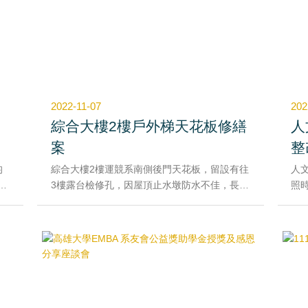
美
2022-11-07
202
綜合大樓2樓戶外梯天花板修繕
人
案
整
均
綜合大樓2樓運競系南側後門天花板，留設有往
人
0
3樓露台檢修孔，因屋頂止水墩防水不佳，長期
照
桿
來漏水導致天花板發霉、破損，為改善漏水及
破
法
美化觀瞻，需將原有輕鋼架天花板拆除，改採
師
照
適合戶外使用之塑鋁板修繕，並設置集水槽導
綠
排水。
配
路
與
改採
利
行
虞