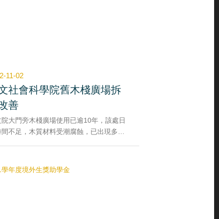
2-11-02
文社會科學院舊木棧廣場拆
改善
文院大門旁木棧廣場使用已逾10年，該處日
時間不足，木質材料受潮腐蝕，已出現多處
損且無法局部修繕情形，為長久考量及兼具
生使用安全性，拆除(含基礎)後改填土，供作
地。
合木棧道拆除後，下方原有排水溝需整建至
回填土洩水坡度同高程，並增設格柵板，以
集排水且避免師生於廣場活動時有掉落之
。