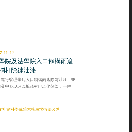
4位校外評審委員(光電領域：美林能源科技
份有限公司翁敏航執行長、通訊領域：財團
人電信技術中心蔡奇霖工程師、計算機領
：雷瓦迪恩科技有限公司王高義執行長、微
子領域：奇景光電有限公司林正原資深工程
)進行專業評比，給予學生產業界實作的可行
與建議，有助於未來在研究或進入職場後更
入的探討與應用，參賽學生各個受益良多。
2-11-17
學院及法學院入口鋼構雨遮
欄杆除鏽油漆
、進行管理學院入口鋼構雨遮除鏽油漆，並
作業中發現玻璃填縫材已老化剝落，一併重
填打矽利康改善（另案辦理，節省搭鷹架費
）。
、進行法學院入口鋼構雨遮及牆面鋼構件除
油漆改善。
、進行法學院中庭各樓走廊女兒牆上方欄杆
手除鏽油漆改善。