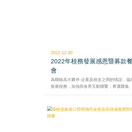
避免機車停放於人行道或綠帶上，同意本校
需求設置機車停車彎，由道路側出入停放。
三、經洽商估算設置37個機車停車彎所需經
約15萬元，於111年12月22日簽請由募款經
動支奉准後，利用寒假期間施工完成並開放
用。
2022-12-30
2022年校務發展感恩暨募款
會
為聯絡高大夥伴-企業及校友之間的情誼，協
推展校務，加強與各界互動聯繫，希冀匯集
友、各界熱心教育的企業團體及先進們，攜
為校務發展基金及高大學子們給予溫馨的回
及支持，於111年12月30日假漢來巨蛋會館
辦2022年校務發展感恩暨募款餐會。
感謝有您的鼎力支持，讓高大得以更加茁壯