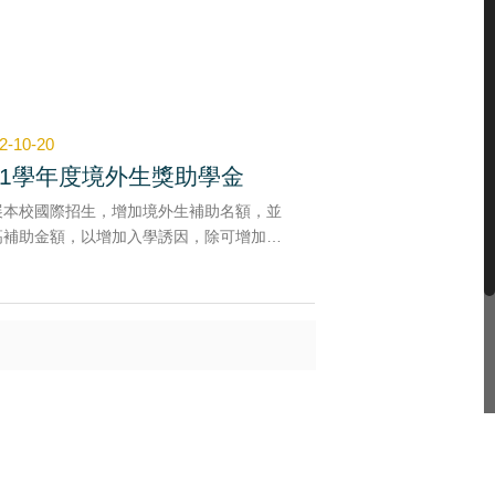
2-10-20
11學年度境外生獎助學金
展本校國際招生，增加境外生補助名額，並
高補助金額，以增加入學誘因，除可增加本
國際生人數，提高本校國際招生能見度。
11-1學期發出獎助學金，共7位來自日本、越
、印尼、菲律賓之境外生獲獎，獲獎學生參
3場境外招生展工作。
關招生直播影片將透過各台教中心之網站及
utube頻道持續放送，極具招生效益。
1-1學期一共核發15萬9千元整獎助學金，共
位來自日本、越南、印尼、菲律賓之境外生獲
。