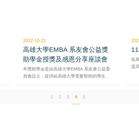
該
向
善。
2022-10-21
202
田
高雄大學EMBA 系友會公益獎
1
D
助學金授獎及感恩分享座談會
拓
提
本獎助學金是由高雄大學EMBA 系友會公益委
校
員會設立，提供給高雄大學需要幫助的學生部
1
分書籍、生活費用，讓其能安心向學。
南
透過本捐款關懷協助學校弱勢及邊緣學生或個
與
1
2
3
4
5
人因突逢變故致使家庭生活、就學等陷入困境
相
者，得以獲得經濟上緊急紓解。
Yo
1. 第一次(110-2)15萬助學金核撥作業：已於
11
111.3.7召開獎學金審查委員會審議獲獎人員15
7
郵件 : rdc@nuk.edu.tw
位(低收入戶6位、中低收入戶3位、特境家庭1
獎