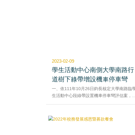
2023-02-09
學生活動中心南側大學南路行
道樹下綠帶增設機車停車彎
一、依111年10月26日鈞長核定大學南路臨
生活動中心段綠帶設置機車停車彎評估案，
供師生及民眾，以及日後1樓商業空間廠商進
後之機車停車需求辦理。
二、經111年11月21日邀請高雄市政府交通
局、警察局、工務局(養工處)，以及里長等
單位及人員會勘後，基於維護行人通行安全