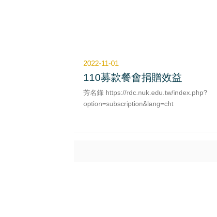
政大樓南端與環校道路]路口1處），搭配
100W-LED路燈提供路口較廣泛之照射範圍
（需避開大型喬木樹冠遮蔽），改善後提升
處路口夜間行車安全視線
三、原2處3.5公尺高燈桿拆除後，另裝設在
陽口路(行政大樓路段東側)目前無路燈之改
2022-11-01
四、利用本次路燈改善租用吊車，一併進行
110募款餐會捐贈效益
徑場跳遠區提供夜間運動照明之3處高燈桿LE
燈具換裝，將故障燈具拆除更新。
芳名錄 https://rdc.nuk.edu.tw/index.php?
option=subscription&lang=cht
專線 : 07-5919025
傳真 : 07-5919029