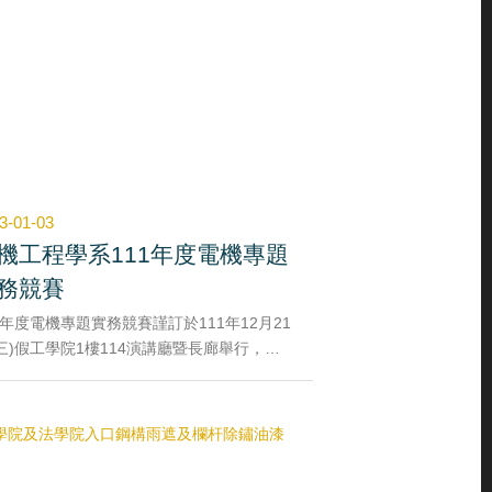
3-01-03
機工程學系111年度電機專題
務競賽
1年度電機專題實務競賽謹訂於111年12月21
三)假工學院1樓114演講廳暨長廊舉行，參
隊伍為本系大四學生，包含光電組9組、通訊
11組、計算機組3組、微電子組15組，共計
8組參賽隊伍。大三學生則以觀摩的方式參與
進行人氣獎票選投票，投下心目中的人氣隊
。活動當日除了本系專任教師外，本系另邀