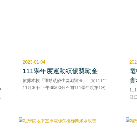
2023-01-04
202
111學年度運動績優獎勵金
電
實
依據本校「運動績優生獎勵辦法」，於111年
11月30日下午3時00分召開111學年度第1次運
學
11
動績優生獎勵審查委員會會議，並於112年01
提
日(
月03日行政副校長吳宗芳決行通過，同意運動
駐
賽
競技學系田曉雯同學、林姿妤同學以111學全國
組
大專校院運動會獲桌球公開女子組雙打賽第八
3
名之成績，各頒發獎金1,000元，共計2,000
相關
並
元。
，
伍
透過獎金申請及發放，使學生在運動場上更有