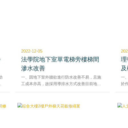
依
請
動力，為校爭光。
股
費
法
費
域
使
電
師
性
深
2022-12-05
202
餐
法學院地下室單電梯旁樓梯間
理
滲水改善
及
助
一、因地下室外牆欲進行防水改善不易，且施
一
校
工成本亦高，故採用導排水方式改善目前地坪
於
手
積水情形。
新
饋
二、於積水區域施作排水淺溝，將雨水導排至
用
舉
停車場下方筏基內，淺溝上方再覆蓋鋼板恢復
二
平整性，以利師生通行。
鏽
三
。
扶