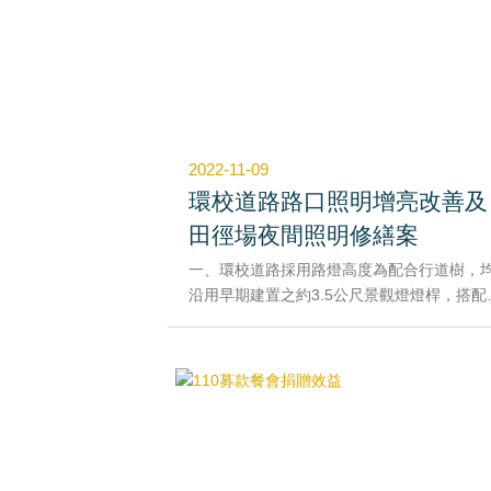
更期待您持續鞭策與資助，讓高大未來更加
好。
2022-11-09
環校道路路口照明增亮改善及
田徑場夜間照明修繕案
一、環校道路採用路燈高度為配合行道樹，
沿用早期建置之約3.5公尺景觀燈燈桿，搭配5
Ｗ-LED路燈提供照度；如遇路口時二方向燈
間距較大，以3.5公尺燈桿高度及50W路燈無
提供整個路口照明，又路口為行車交會處，
度不足恐有發生意外之虞。
二、經評估擇定2處(康莊路-向陽路[總配電站
口]及康莊路-創新路[理學院大門彎道路口])
以約6公尺高燈桿（後來增加向陽路-群賢路[